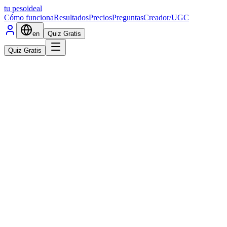
tu peso
ideal
Cómo funciona
Resultados
Precios
Preguntas
Creador/UGC
en
Quiz Gratis
Quiz Gratis
Toma el Quiz Gratis
Proveedores Licenciados
Farmacia Licenciada en EE. UU.
Cumplimiento HIPAA