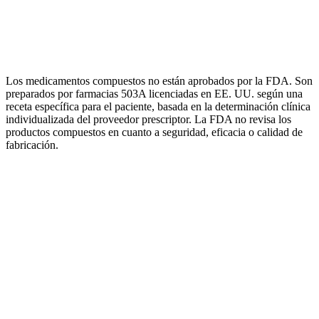
Acción hormonal dual
Monitoreo médico
Envío gratis
Verificar Elegibilidad
Los medicamentos compuestos no están aprobados por la FDA. Son
preparados por farmacias 503A licenciadas en EE. UU. según una
receta específica para el paciente, basada en la determinación clínica
individualizada del proveedor prescriptor. La FDA no revisa los
productos compuestos en cuanto a seguridad, eficacia o calidad de
fabricación.
Medicamento GLP-1 (semaglutida o tirzepatida)
Consultas con proveedor licenciado
Mensajería ilimitada de soporte
Plan de tratamiento personalizado
Envío prioritario gratis
Seguimiento de progreso y revisiones