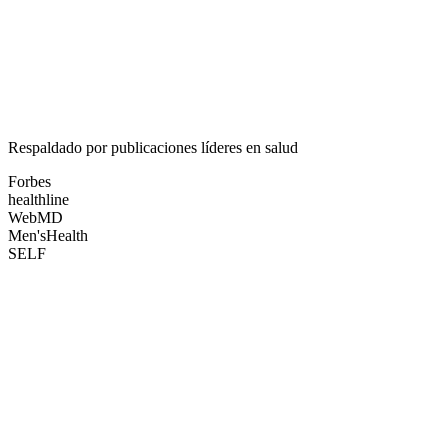
15-20%
Pérdida Promedio
96%
Tasa de Éxito
4.9★
Respaldado por publicaciones líderes en salud
Calificación
Forbes
healthline
Web
MD
Men's
Health
SELF