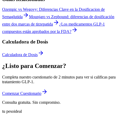
Ozempic vs Wegovy: Diferencias Clave en la Dosificacion de
Semaglutida
Mounjaro vs Zepbound: diferencias de dosificación
entre dos marcas de tirzepatida
¿Los medicamentos GLP-1
compuestos están aprobados por la FDA?
Calculadora de Dosis
Calculadora de Dosis
¿Listo para Comenzar?
Completa nuestro cuestionario de 2 minutos para ver si calificas para
tratamiento GLP-1.
Comenzar Cuestionario
Consulta gratuita. Sin compromiso.
tu peso
ideal