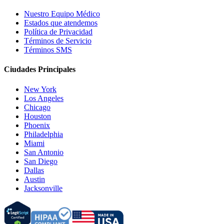
Nuestro Equipo Médico
Estados que atendemos
Política de Privacidad
Términos de Servicio
Términos SMS
Ciudades Principales
New York
Los Angeles
Chicago
Houston
Phoenix
Philadelphia
Miami
San Antonio
San Diego
Dallas
Austin
Jacksonville